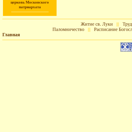
церковь
М
осковского
патриархата
Житие св. Луки
|||
Труд
Паломничество
|||
Расписание Богос
Главная