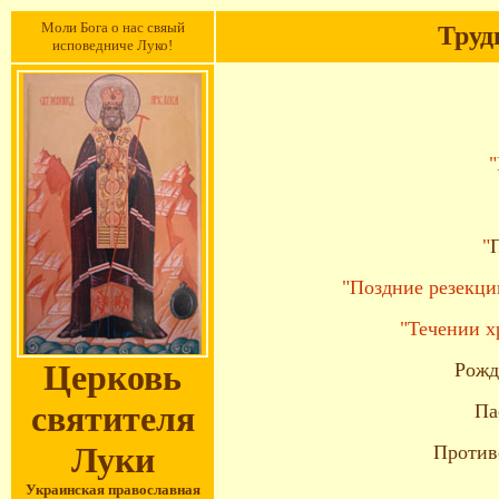
Моли Бога о нас свяый
Труд
исповедниче Луко!
"
"
Поздние резекци
"Течении х
Церковь
Рожд
святителя
Па
Луки
Против
Украинская православная