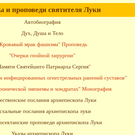
ы и проповеди святителя Луки
Автобиография
Дух, Душа и Тело
"Кровавый мрак фашизма" Проповедь
"Очерки гнойной хирургии"
Памяти Святейшего Патриарха Сергия
"
и инфицированных огнестрельных ранений суставов"
ронической эмпиемы и хондратах" Монография
ественские послания архиепископа Луки
схальные послания архиепископа луки
осектанские проповеди архиепископа Луки
Указы архиепископа Луки