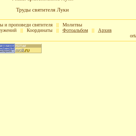
Труды святителя Луки
ы и проповеди святителя
|||
Молитвы
лужений
|||
Координаты
|||
Фотоальбом
|||
Архив
or