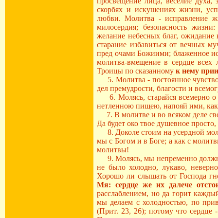
просвещение лица, веселие духа, 
скорбях и искушениях жизни, усп
любви. Молитва - исправление жи
милосердия; безопасность жизни
желание небесных благ, ожидание 
старание избавиться от вечных м
пред очами Божиими; блаженное ис
молитва-вмещение в сердце всех 
Троицы по сказанному
к нему прии
5. Молитва - постоянное чувство 
дел премудрости, благости и всемо
6. Молясь, старайся всемерно о т
нетленною пищею, напояй ими, как 
7. В молитве и во всяком деле св
Да будет око твое душевное просто,
8. Доколе стоим на усердной молит
мы с Богом и в Боге; а как с моли
молитвы!
9. Молясь, мы непременно должны 
не было холодно, лукаво, неверн
Хорошо ли слышать от Господа гн
Мя: сердце же их далече отсто
расслаблением, но да горит кажды
мы делаем с холодностью, по при
(Прит. 23, 26); потому что сердце 