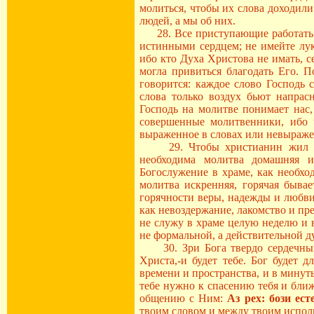
молиться, чтобы их слова доходили
людей, а мы об них.
28. Все приступающие работать Г
истинными сердцем; не имейте лук
ибо кто Духа Христова не имать, с
могла привиться благодать Его. П
говорится: каждое слово Господь 
слова только воздух бьют напрас
Господь на молитве понимает нас, 
совершенные молитвенники, ибо ч
выраженное в словах или невыраже
29. Чтобы христианин жил хри
необходима молитва домашняя и
Богослужение в храме, как необход
молитва искренняя, горячая быва
горячности веры, надежды и любви
как невоздержание, лакомство и пре
не служу в храме целую неделю и 
не формальной, а действительной д
30. Зри Бога твердо сердечными
Христа,-и будет тебе. Бог будет 
времени и пространства, и в минуты
тебе нужно к спасению тебя и бли
общению с Ним:
Аз рех: бози есте
твоим словом и между твоим испол