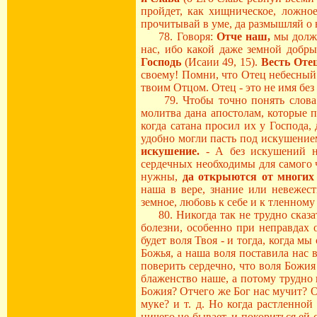
пройдет, как хищническое, ложно
прочитывай в уме, да размышляй о 
78. Говоря:
Отче наш,
мы должн
нас, ибо какой даже земной добры
Господь
(Исаии 49, 15).
Весть Отец
своему! Помни, что Отец небесный
твоим Отцом. Отец - это не имя без
79. Чтобы точно понять слова
молитва дана апостолам, которые 
когда сатана просил их у Господа,
удобно могли пасть под искушением
искушение.
- А без искушений н
сердечных необходимы для самого ч
нужны,
да открыются от многих
наша в вере, знание или невежест
земное, любовь к себе и к тленному 
80. Никогда так не трудно сказат
болезни, особенно при неправдах о
будет воля Твоя - и тогда, когда м
Божья, а наша воля поставила нас 
поверить сердечно, что воля Божия 
блаженство наше, а потому трудно 
Божия? Отчего же Бог нас мучит? 
муке? и т. д. Но когда растленно
ничего не бывает, и покориться ей 