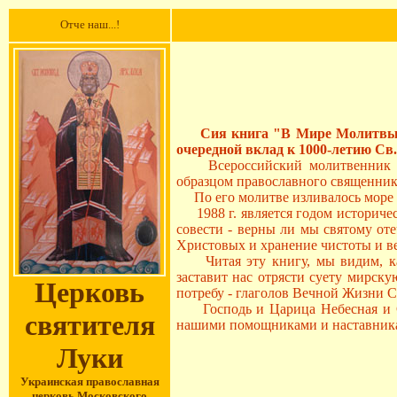
Отче наш...!
Сия книга "В Мире Молитвы" и
очередной вклад к 1000-летию Св
Всероссийский молитвенник и ч
образцом православного священника
По его молитве изливалось море ч
1988 г. является годом историчес
совести - верны ли мы святому от
Христовых и хранение чистоты и в
Читая эту книгу, мы видим, как
заставит нас отрясти суету мирск
Церковь
потребу - глаголов Вечной Жизни С
Господь и Царица Небесная и Св
святителя
нашими помощниками и наставник
Луки
Украинская православная
церковь
М
осковского