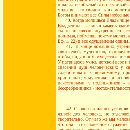
никогда не объедайся и не упивайс
молитве, кто свидетель их молитв
Богом внимают все Силы небесные 
40. Когда молишься Владычице или
Владычица - главный камень здани
ты тесно связан внутренне со вс
понимая, поймешь, почему молитвы 
Еф. 1, 22) и все одушевлены одним
41. В конце домашних, утренних 
святителей, мучеников, исповедн
чтобы, видя в них осуществление в
У патриархов учись детской вере и
спасении душ человеческих; у с
содействовать к возможному п
христианах; у мучеников и испов
нечестивыми; у подвижников - р
бессребренников - нестяжательнос
42. Слово и в наших устах являе
живой дух человека, не отделяю
творительно. От чего же мы малов
что она - это словесное служение
творит плоть: членораздельные зву