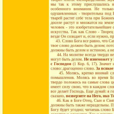
мы так к этому прислушались и
особенного внимания. Не только
одушевленных - творительна под
тварей растят себе тела при Божие
доселе растут и множатся на земл
человек - это изобретательнейшее
искусства. Так как Слово - Творец
везде Он созидает и, если нужно, пр
43. Слово Бога все равно, что Сам
твое слово должно быть делом; пот
должны быть делом и истиною, а не
44. На молитве всегда твердо вер
могут быть делом.
Не изнеможет у 
с Господом
(1 Кор. 6, 17). Значит
слово: драгоценно слово.
За всякое
45. Молясь, крепко внимай слов
помышления. Молясь во время Бо
твердо положись на самые слова ц
имеет силу свою, что в каждом сло
все делает Господь. Еще думай: я 
сказано,
возверзите на Него, яко Т
46. Как в Боге Отец, Сын и Свято
должны быть также нераздельны. Пр
Богу будет угодно; читаешь слово Бо