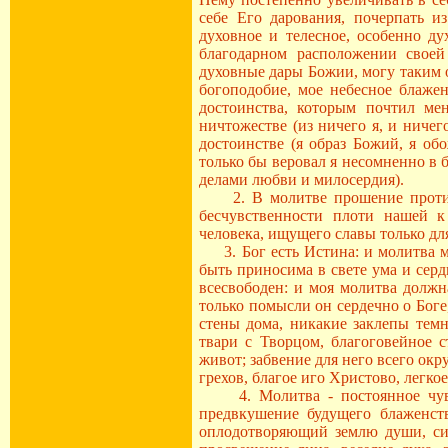
себе Его дарования, почерпать и
духовное и телесное, особенно д
благодарном расположении своей
духовные дары Божии, могу таким о
богоподобие, мое небесное блажен
достоинства, которым почтил ме
ничтожестве (из ничего я, и ниче
достоинстве (я образ Божий, я об
только бы веровал я несомненно в 
делами любви и милосердия).
2. В молитве прошение против г
бесчувственности плоти нашей к
человека, ищущего славы только для
3. Бог есть Истина: и молитва мо
быть приносима в свете ума и серд
всесвободен: и моя молитва должн
только помысли он сердечно о Боге
стены дома, никакие заклепы темн
твари с Творцом, благоговейное
живот; забвение для него всего ок
грехов, благое иго Христово, легкое
4. Молитва - постоянное чувст
предвкушение будущего блаженст
оплодотворяющий землю души, сил