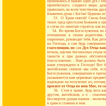
проникаюсь и бываю един дух с Ним
пренебесного, сладкого мира; ду
правильно, ко всем чувствуешь дру
блаженна душа с Богом! Церковь ис
53. О Храм святой! Сколь благо, 
твоих пред престолом Божиим и пр
и слезы по ланитам струятся, как во
54. Во время Богослужения, во вр
отношению к своим родителям. 
озаренные, руководят тебя. Как дит
на Господа, а сам будь совершенн
глаголющии, но
сам
Дух Отца ваш
печаль, научив богоносных отцов 
таинств и при разных обстоятел
благословение. - Нам должно быть 
наше утверждено в Господе! Вот б
житейскими связали мы себя, есл
Богослужения, совершения и прича
указываются нам церковью предме
надеждою на получение их, потому
просите от Отца во имя Мое, то 
56. Стоя в храме, будь весь как 
другом, житейском, а о - спасен
бессмертия душам нашим - молитва 
в храм и стоянии в нем.