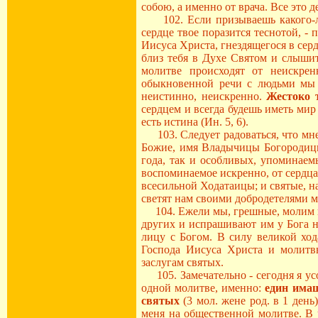
собою, а именно от врача. Все это д
102. Если призываешь какого-либ
сердце твое поразится теснотой, -
Иисуса Христа, гнездящегося в серд
близ тебя в Духе Святом и слышит
молитве происходят от неискрен
обыкновенной речи с людьми мы ч
неистинно, неискренно.
Жестоко 
сердцем и всегда будешь иметь мир 
есть истина (Ин. 5, 6).
103. Следует радоваться, что мне 
Божие, имя Владычицы Богородицы,
года, так и особливых, упоминае
воспоминаемое искренно, от сердца
всесильной Ходатаицы; и святые, на
светят нам своими добродетелями 
104. Ежели мы, грешные, молим и у
других и испрашивают им у Бога ну
лицу с Богом. В силу великой хо
Господа Иисуса Христа и молитвы
заслугам святых.
105. Замечательно - сегодня я усо
одной молитве, именно:
един имаш
святых
(3 мол. жене род. в 1 день
меня на общественной молитве. В 