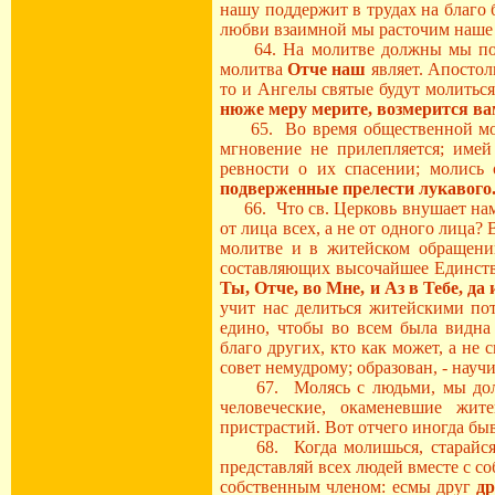
нашу поддержит в трудах на благо 
любви взаимной мы расточим наше
64. На молитве должны мы помни
молитва
Отче наш
являет. Апостол
то и Ангелы святые будут молиться
нюже меру мерите, возмерится ва
65. Во время общественной молит
мгновение не прилепляется; име
ревности о их спасении; молись
подверженные прелести лукавого
66. Что св. Церковь внушает нам,
от лица всех, а не от одного лица
молитве и в житейском обращении
составляющих высочайшее Единство
Ты, Отче, во Мне, и Аз в Тебе, да 
учит нас делиться житейскими по
едино, чтобы во всем была видна
благо других, кто как может, а не
совет немудрому; образован, - науч
67. Молясь с людьми, мы должн
человеческие, окаменевшие жит
пристрастий. Вот отчего иногда бы
68. Когда молишься, старайся мо
представляй всех людей вместе с с
собственным членом: есмы друг
др