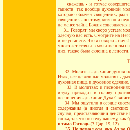
скажешь - и тотчас совершится
таинств, так вообще духовной мол
которою облачен священник, ради 
священник - поэтому, хотя он и нед
не менее тайна Божия совершается в
31. Говорят: мы скоро устаем моли
одесную вас есть. Смотрите на Нег
и не устанете. Что я говорю - ночь
много лет стояли в молитвенном нас
них, также была склонна к лености
I
32. Молитва - дыхание духовное
Итак, все церковные молитвы - дых
духовная пища и духовное одеяние.
33. В молитвах и песнопениях це
инуду приходит в голову против
песнопения - дыхание Духа Святаго
34. Мы ощутили в сердце своем в
содержания (а иногда и светских 
случай, представляющий действие 
тонка, так что по телу вашему, как
и тамо Господь
(3 Цар. 19, 12).
35.
Не познал еси, яко Аз во 