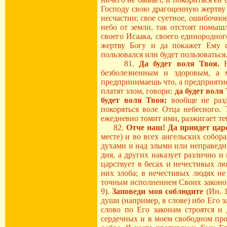
Господу свою драгоценную жертву -
несчастии; свое суетное, ошибочно
небо от земли, так отстоят помыш
своего Исаака, своего единородног
жертву Богу и да покажет Ему с
пользовался или будет пользоваться
81.
Да будет воля Твоя.
Н
безболезненным и здоровым, а 
предпринимаешь что, а предприятие
платят злом, говори:
да будет воля
будет воля Твоя;
вообще не раздр
покоряться воле Отца небесного.
ежедневно томит ими, разжигает теб
82.
Отче наш! Да приидет цар
месте) и во всех ангельских собо
духами и над злыми или неправедн
дня, а других наказует различно 
царствует в бесах и нечестивых л
них злоба; в нечестивых людях не
точным исполнением Своих законо
9).
Заповеди моя соблюдите
(Ин. 1
души (например, в слове) ибо Его з
слово по Его законам строятся и 
сердечных и в моем свободном про