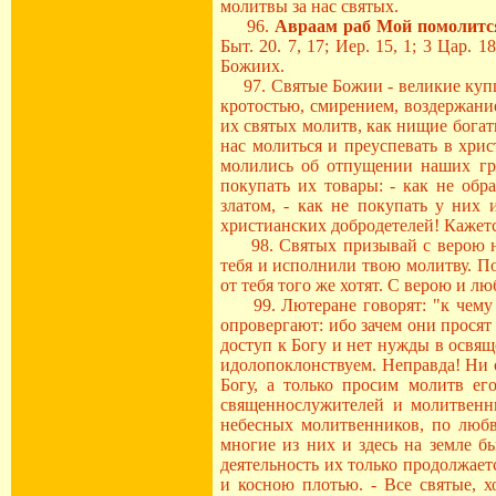
молитвы за нас святых.
96.
Авраам раб Мой помолится.
Быт. 20. 7, 17; Иер. 15, 1; 3 Цар.
Божиих.
97. Святые Божии - великие купц
кротостью, смирением, воздержани
их святых молитв, как нищие бога
нас молиться и преуспевать в хри
молились об отпущении наших гр
покупать их товары: - как не об
златом, - как не покупать у них
христианских добродетелей! Кажется
98. Святых призывай с верою не
тебя и исполнили твою молитву. П
от тебя того же хотят. С верою и 
99. Лютеране говорят: "к чему м
опровергают: ибо зачем они просят
доступ к Богу и нет нужды в освящ
идолопоклонствуем. Неправда! Ни о
Богу, а только просим молитв ег
священнослужителей и молитвенни
небесных молитвенников, по любв
многие из них и здесь на земле б
деятельность их только продолжает
и косною плотью. - Все святые, 