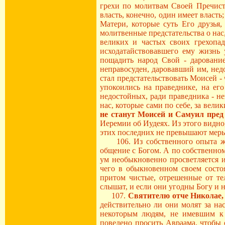
грехи по молитвам Своей Пречист
власть, конечно, один имеет власт
Матери, которые суть Его друзья
молитвенные предстательства о нас
великих и частых своих грехопад
исходатайствовавшего ему жизнь 
пощадить народ Свой - дарование
неправосуден, даровавший им, нед
стал предстательствовать Моисей -
упокоились на праведнике, на его
недостойных, ради праведника - н
нас, которые сами по себе, за вели
не станут Моисей и Самуил пре
Иеремии об Иудеях. Из этого видно
этих последних не превышают меры
106. Из собственного опыта жив
общение с Богом. А по собственно
ум необыкновенно просветляется и
чего в обыкновенном своем состоя
притом чистые, отрешенные от те
слышат, и если они угодны Богу и 
107.
Святителю отче Николае,
действительно ли они молят за на
некоторым людям, не имевшим к 
поведено просить Авраама, чтобы 