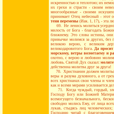
искренностью и теплотою; их немо
их грехи и страсти - своим неве
многообразные - своими искушен
принимает Отец небесный - этот 
тени перемены
(Иак. 1, 17), - эта
69. Не ленись молиться усердно о
милость от Бога - благодать Бож
ближнему. Это слова истины, они
привычке молимся за других, без п
великою верою, с великим дер
великодаровитого Бога.
Да просит
морскому, ветры возметаему и р
охотно, с верою и любовию молимс
любовь. Святой Дух сказал:
молитес
действенна молитва друг за друга!
70. Христианин должен молиться з
веры и разума духовного, а от гре
всех христианах свои члены и член
как и всеми мерами усиливается дела
71. Когда чуждый, гордый, злой 
Господу Богу или Божией Матери,
всемогущего безначального, беско
свободно молись Ему, от лица всех
лукав, стыдясь лиц человеческих
Господню читай с благоговением