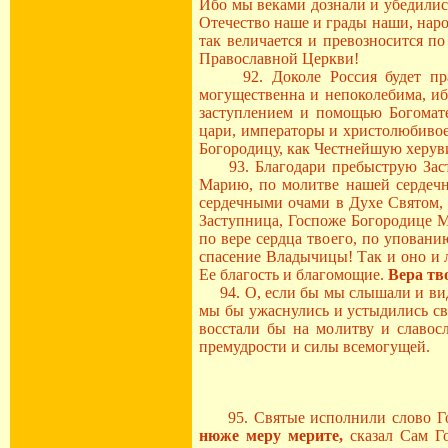
Ибо мы веками дознали и убедились
Отечество наше и грады наши, народ
так величается и превозносится п
Православной Церкви!
92. Доколе Россия будет правос
могущественна и непоколебима, ибо
заступлением и помощью Богоматер
цари, императоры и христолюбивое
Богородицу, как Честнейшую херув
93. Благодари пребыструю Засту
Марию, по молитве нашей сердечно
сердечными очами в Духе Святом, 
Заступница, Госпоже Богородице Ма
по вере сердца твоего, по уповани
спасение Владычицы! Так и оно и л
Ее благость и благомощие.
Вера тв
94. О, если бы мы слышали и виде
мы бы ужаснулись и устыдились св
восстали бы на молитву и славос
премудрости и силы всемогущей.
95. Святые исполнили слово Госп
нюже меру мерите,
сказал Сам Г