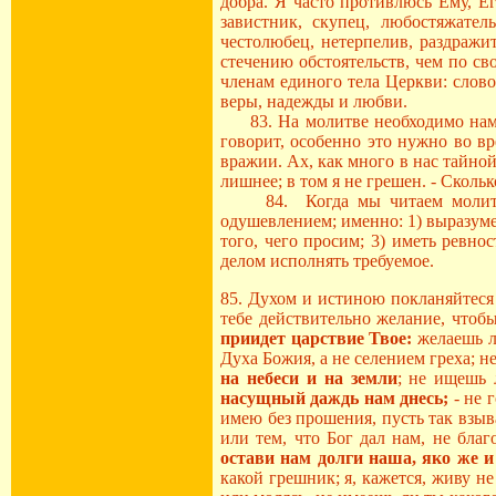
добра. Я часто противлюсь Ему, Ег
завистник, скупец, любостяжател
честолюбец, нетерпелив, раздражи
стечению обстоятельств, чем по с
членам единого тела Церкви: слов
веры, надежды и любви.
83. На молитве необходимо намер
говорит, особенно это нужно во в
вражии. Ах, как много в нас тайной 
лишнее; в том я не грешен. - Сколь
84. Когда мы читаем моли
одушевлением; именно: 1) выразуме
того, чего просим; 3) иметь ревнос
делом исполнять требуемое.
85. Духом и истиною покланяйтеся
тебе действительно желание, что
приидет царствие Твое:
желаешь л
Духа Божия, а не селением греха; н
на небеси и на земли
; не ищешь 
насущный даждь нам днесь;
- не 
имею без прошения, пусть так взы
или тем, что Бог дал нам, не благ
остави нам долги наша, яко же
какой грешник; я, кажется, живу н