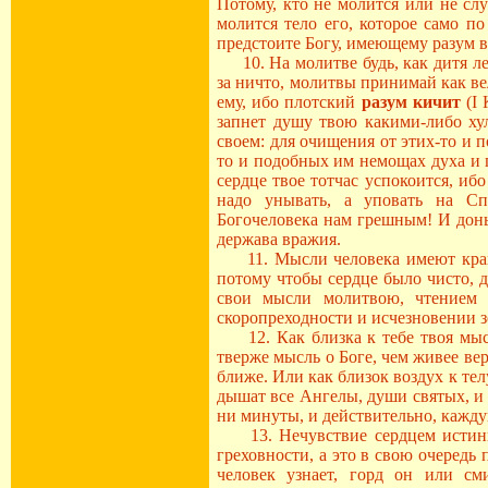
Потому, кто не молится или не слу
молится тело его, которое само по
предстоите Богу, имеющему разум вс
10. На молитве будь, как дитя ле
за ничто, молитвы принимай как ве
ему, ибо плотский
разум кичит
(I 
запнет душу твою какими-либо хул
своем: для очищения от этих-то и 
то и подобных им немощах духа и 
сердце твое тотчас успокоится, ибо
надо унывать, а уповать на Сп
Богочеловека нам грешным! И доны
держава вражия.
11. Мысли человека имеют крайне
потому чтобы сердце было чисто, д
свои мысли молитвою, чтением 
скоропреходности и исчезновении 
12. Как близка к тебе твоя мысль
тверже мысль о Боге, чем живее ве
ближе. Или как близок воздух к тел
дышат все Ангелы, души святых, и
ни минуты, и действительно, каж
13. Нечувствие сердцем истины с
греховности, а это в свою очередь 
человек узнает, горд он или см