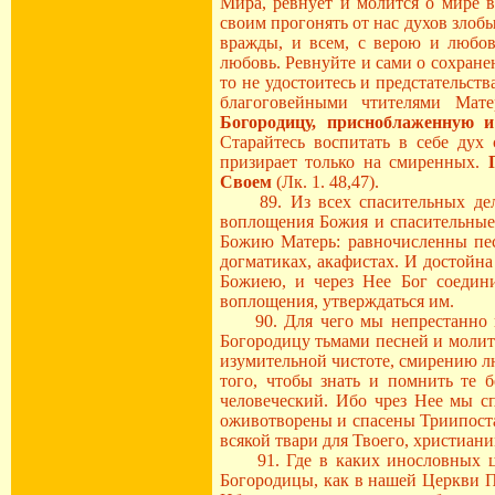
Мира, ревнует и молится о мире в
своим прогонять от нас духов зло
вражды, и всем, с верою и любо
любовь. Ревнуйте и сами о сохранен
то не удостоитесь и предстательст
благоговейными чтителями Мат
Богородицу, присноблаженную и
Старайтесь воспитать в себе дух
призирает только на смиренных.
Своем
(Лк. 1. 48,47).
89. Из всех спасительных дел Б
воплощения Божия и спасительные 
Божию Матерь: равночисленны пес
догматиках, акафистах. И достойна
Божиею, и через Нее Бог соедин
воплощения, утверждаться им.
90. Для чего мы непрестанно во
Богородицу тьмами песней и молитв
изумительной чистоте, смирению лю
того, чтобы знать и помнить те б
человеческий. Ибо чрез Нее мы с
оживотворены и спасены Триипост
всякой твари для Твоего, христиани
91. Где в каких инословных церк
Богородицы, как в нашей Церкви Пр