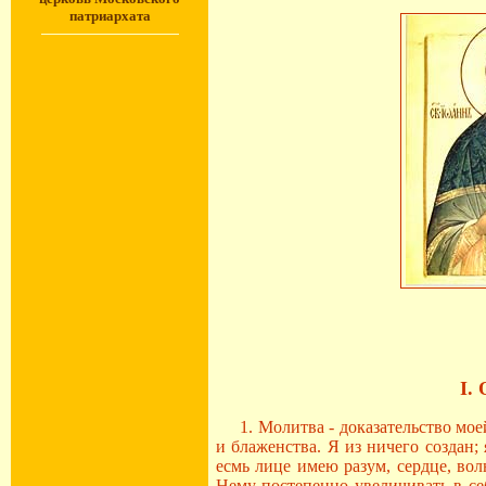
патриархата
I.
1. Молитва - доказательство моей
и блаженства. Я из ничего создан;
есмь лице имею разум, сердце, во
Нему постепенно увеличивать в се