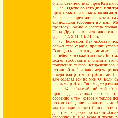
благоговением, зная, пред Кем их г
72.
Идеже бо еста два, или тр
пред двумя или тремя молящимися 
благоговею пред многочисленным с
единодушна
(собрани во имя М
престолу Божию и Господь послал 
Ирод. Дружная молитва апостолов 
(Деян. 12, 5-11; 16, 24-26).
73. Боже мой! Как любовь и искре
блаженство сердца, проникнутого
Если здесь, на земле, взаимная л
на небесах, в сожительстве с Бого
может вообразить и описать это
получения такого неизреченного
истинной любви, как смерть крепкой
с верными рабами и рабынями Тво
еже соделал еси во мне. О! Если 
верными рабами Твоими, с храмами
74. Сладчайший мой Спасителю
проповедывал слово небесной истин
особенно к тем, которых теплое п
но имел общение любви со всеми. 
мы, пастыри от овец Твоих в домах
для треб в домах по одной обяза
свободной в духе веры и любви р