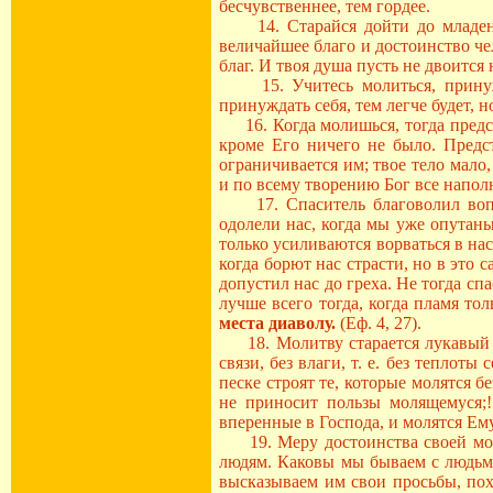
бесчувственнее, тем гордее.
14. Старайся дойти до младенче
величайшее благо и достоинство че
благ. И твоя душа пусть не двоится 
15. Учитесь молиться, принуждай
принуждать себя, тем легче будет, 
16. Когда молишься, тогда предст
кроме Его ничего не было. Предст
ограничивается им; твое тело мало,
и по всему творению Бог все напол
17. Спаситель благоволил воплоти
одолели нас, когда мы уже опутаны
только усиливаются ворваться в нас
когда борют нас страсти, но в это 
допустил нас до греха. Не тогда сп
лучше всего тогда, когда пламя тол
места диаволу.
(Еф. 4, 27).
18. Молитву старается лукавый ра
связи, без влаги, т. е. без теплот
песке строят те, которые молятся б
не приносит пользы молящемуся;!
вперенные в Господа, и молятся Ем
19. Меру достоинства своей моли
людям. Каковы мы бываем с людьми
высказываем им свои просьбы, похв