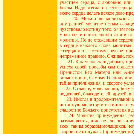
участием сердца, с любовию или 
Богом! Надо всегда от всего сердца
всего сердца делать всякое дело
пре
20. Можно ли молиться с посп
внутренней молитве истым сердцем
чувствовало истину того, о чем гов
молиться и с поспешностью и в то 
молитвы. Но не стяжавшим сердечн
в сердце каждого слова молитвы.
созерцанию. Поэтому редкое пр
непременное правило. Ожидай, пока
21. Как человек недобрый, прихо
успеха своей просьбы сам старает
Пречистой Его Матери или Анге
возможности, Самому Господу или 
тайна приближения, и скорого усл
22. Отдайте, молельщики, Богу ва
родителей, благодетелей, друзей, 
23. Иногда в продолжительной мо
истинную молитву и истинное служе
сладостию Божьего присутствия в д
24. Молитва принужденная разви
размышления, и делает человека в
всех, таким образом молящихся, ис
скорби, не от нужды (принужденно)