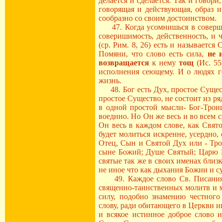
делается и сделается. Так и говор
говорящая и действующая, образ и
сообразно со своим достоинством.
47. Когда усомнишься в совершим
соверишимость, действенность, и
(ср. Рим. 8, 26) есть и называетс
Помяни, что слово есть сила,
не 
возвращается
к нему
тощ
(Ис. 55
исполнения сеющему. И о людях го
жизнь.
48. Бог есть Дух, простое Сущест
простое Существо, не состоит из р
в одной простой мысли- Бог-Троиц
воедино. Но Он же весь и во всем 
Он весь в каждом слове, как Свят
будет молиться искренне, усердно
Отец, Сын и Святой Дух или - Тро
сыне Божий; Душе Святый; Царю Н
святые так же в своих именах близк
не иное что как дыхания Божии и су
49. Каждое слово Св. Писания, 
священно-таинственных молитв и 
силу, подобно знамению честного
слову, ради обитающего в Церкви и
и всякое истинное доброе слово 