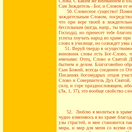
Слова. С каким же вниманием и бла
Сам Зиждитель - Бог, и Словом от н
50. Словесное существо! Помни, ч
зиждительным Словом, посредство
что при вере твоей в зиждительн
бессильным (когда, напр., ты моли
Господа), но принесет тебе благоп
успеха поучать народ во храме при
слово в училище, но созиждет умы 
51. Веруй твердо в осуществимост
виновник слова есть Бог-Слово, 
именами: Отец, Слово и Святой Ду
бытием и делом. Благоговейно обр
Сын Божий, всегда соединен со От
Писаниях богомудрых отцов участ
Слово и Совершитель Дух Святой. 
силу, и горе празднословящим, ибо
(Лк. 1, 37), это вообще свойство сл
52. Люблю я молиться в храме Бо
чудно изменяюсь я во храме благо
узы страстей, и мне становится та
мира, и мир для меня со всеми св