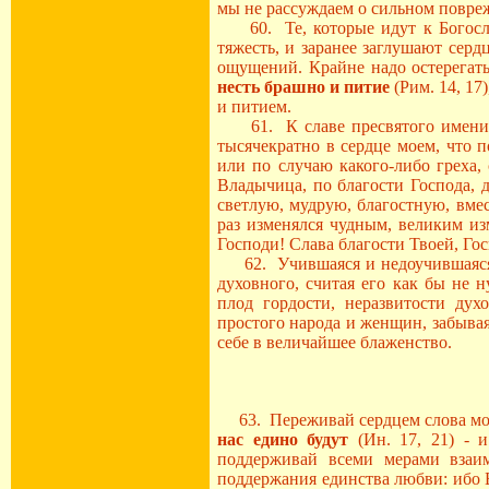
мы не рассуждаем о сильном повре
60. Те, которые идут к Богослу
тяжесть, и заранее заглушают сер
ощущений. Крайне надо остерегать
несть брашно и питие
(Рим. 14, 17
и питием.
61. К славе пресвятого имени 
тысячекратно в сердце моем, что 
или по случаю какого-либо греха,
Владычица, по благости Господа, 
светлую, мудрую, благостную, вме
раз изменялся чудным, великим из
Господи! Слава благости Твоей, Го
62. Учившаяся и недоучившаяся мо
духовного, считая его как бы не 
плод гордости, неразвитости ду
простого народа и женщин, забывая
себе в величайшее блаженство.
63. Переживай сердцем слова мо
нас едино будут
(Ин. 17, 21) - и
поддерживай всеми мерами взаим
поддержания единства любви: ибо 