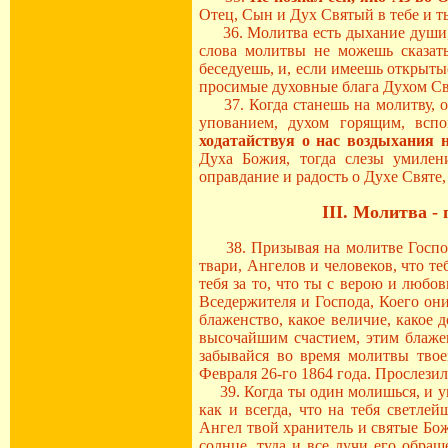
Отец, Сын и Дух Святый в тебе и т
36. Молитва есть дыхание души, 
слова молитвы не можешь сказать
беседуешь, и, если имеешь открыты
просимые духовные блага Духом С
37. Когда станешь на молитву, о
упованием, духом горящим, всп
ходатайствуя о нас воздыхания 
Духа Божия, тогда слезы умилен
оправдание и радость о Духе Святе,
III. Молитва -
38. Призывая на молитве Господа
твари, Ангелов и человеков, что 
тебя за то, что ты с верою и люб
Вседержителя и Господа, Коего они
блаженство, какое величие, какое
высочайшим счастием, этим блажен
забывайся во время молитвы твое
Февраля 26-го 1864 года. Прослезилс
39. Когда ты один молишься, и уны
как и всегда, что на тебя светле
Ангел твой хранитель и святые Божи
солнце, туда и все лучи его обращ