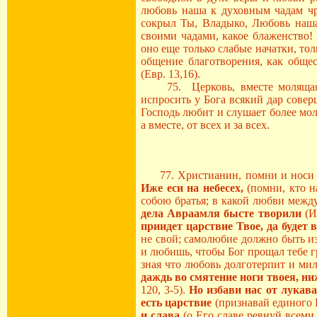
любовь наша к духовным чадам чре
сокрыл Ты, Владыко, Любовь наша 
своими чадами, какое блаженство! 
оно еще только слабые начатки, то
общение благотворения, как общес
(Евр. 13,16).
75. Церковь, вместе молящаяся
испросить у Бога всякий дар сове
Господь любит и слушает более мол
а вместе, от всех и за всех.
77. Христианин, помни и носи вс
Иже еси на небесех,
(помни, кто н
собою братья; в какой любви межд
дела Авраамля бысте творили
(И
приидет царствие Твое, да будет
не свой; самолюбие должно быть из
и любишь, чтобы Бог прощал тебе г
зная что любовь долготерпит и мил
даждь во смятение ноги твоея, ни
120, 3-5).
Но избави нас от лукава
есть царствие
(признавай единого 
и слава
(о Его славе ревнуй всеми