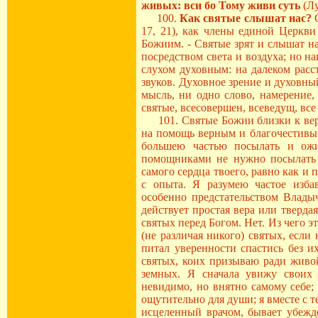
живых: вси бо Тому живи суть
(Лу
100.
Как святые слышат нас?
17, 21), как члены единой Церкв
Божиим. - Святые зрят и слышат н
посредством света и воздуха; но н
слухом духовным: на далеком рас
звуков. Духовное зрение и духовны
мысль, ни одно слово, намерение,
святые, всесовершен, всеведущ, все
101. Святые Божии близки к веру
на помощь верным и благочестив
большею частью посылать и ожи
помощниками не нужно посылать 
самого сердца твоего, равно как и
с опыта. Я разумею частое избав
особенно предстательством Влады
действует простая вера или тверда
святых перед Богом. Нет. Из чего э
(не различая никого) святых, если
питал уверенности спастись без и
святых, коих призываю ради живой
земных. Я сначала увижу своих
невидимо, но внятно самому себе
ощутительно для души; я вместе с 
исцеленный врачом, бывает убежде