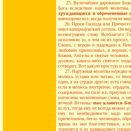
25. Величайшее дарование Божие,
Бога вследствие нашей молитвы,
труждающиеся и обремененные 
имеющими все, когда получили мир
26. Прося Господа или Пречистую
имел капернаумский сотник. Он вер
всемогущему слову Всеблагого Го
исполняли то, о чем он их просил
Своих, с верою и надеждою к Нем
любовию приносимых, и верные, си
Божия, Ангелы и святые человеки. 
должно, какого-либо святого: под
сотворит. Вот какую простую и сил
27. Наружная молитва нередко испо
молюсь устами или читаю, то мног
одно, а на сердце другое; уста гов
если я молюсь внутренне, сердцем,
содержании, на силе их, приучая с
написаны молитвенные слова, и та
вечной Истины:
иже кланется Бог
вслух, тогда ему не всегда можно 
ему по необходимости надо зан
причетников, бегло читающих, обра
зришь их аки благочестивых, а се
торопятся и не размышляют сердцем