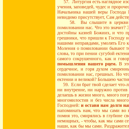
57. Литургия есть наглядное изоб
учения, заповедей, чудес и пророче
Начальника нашей веры Господа 
невидимо присутствует, Сам действу
58. Вы слышите в церкви боль
помиловании нас. Что это значит? Э
достойны казней Божиих, и что п
грешники, что пришли к Господу н
нашими неправдами, умолять Его ка
Моления о помиловании бывают то 
слова, то при пении сугубой ектен
самого сокрушенного, как и гово
помышления нашего рцем.
В это
сердечное, и горя духом смиренн
помиловании нас, грешных. Но чт
ектении и великой? Большею части
59. Если брат твой сделает что-ли
ни внутренне, ни наружно против 
делаешь в жизни много, много погр
многомилостив и без числа мног
Господней:
и остави нам долги н
напоминать нам, что мы сами во 
помня это, смирялись в глубине с
немощных, - чтобы, как мы сами себ
наши, как бы мы сами. Раздражитель